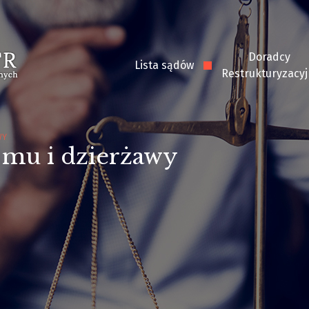
Doradcy
Lista sądów
Restrukturyzacyj
WY
jmu i dzierżawy