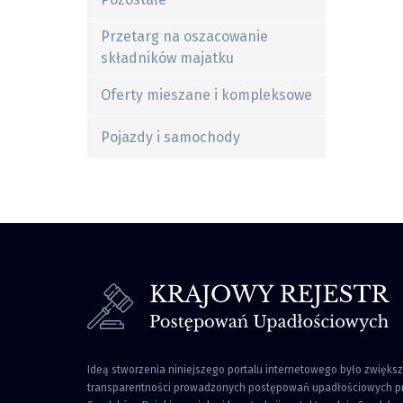
Przetarg na oszacowanie
składników majatku
Oferty mieszane i kompleksowe
Pojazdy i samochody
Ideą stworzenia niniejszego portalu internetowego było zwięks
transparentności prowadzonych postępowań upadłościowych pr