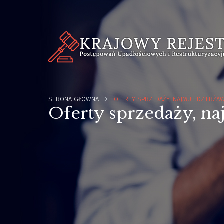
STRONA GŁÓWNA
OFERTY SPRZEDAŻY, NAJMU I DZIERŻA
Oferty sprzedaży, na