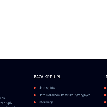
BAZA KRPU.PL
I
Lista sądów
Lista Doradców Restrukturyzacyjnych
zenie
Informacje
zez Sądy i