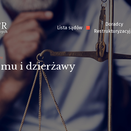
Doradcy
Lista sądów
Restrukturyzacyj
WY
jmu i dzierżawy