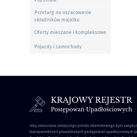
Przetarg na oszacowanie
składników majatku
Oferty mieszane i kompleksowe
Pojazdy i samochody
Ideą stworzenia niniejszego portalu internetowego było zwięks
transparentności prowadzonych postępowań upadłościowych pr