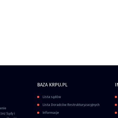
BAZA KRPU.PL
I
Lista sądów
Lista Doradców Restrukturyzacyjnych
zenie
Informacje
zez Sądy i