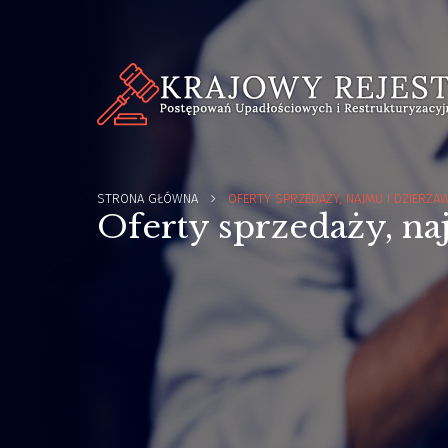
STRONA GŁÓWNA
OFERTY SPRZEDAŻY, NAJMU I DZIERŻA
Oferty sprzedaży, na